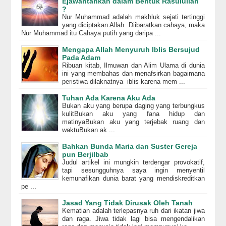
Ejawantahkan dalam Bentuk Rasulullah
?
Nur Muhammad adalah makhluk sejati tertinggi
yang diciptakan Allah. Diibaratkan cahaya, maka
Nur Muhammad itu Cahaya putih yang daripa ...
Mengapa Allah Menyuruh Iblis Bersujud
Pada Adam
Ribuan kitab, Ilmuwan dan Alim Ulama di dunia
ini yang membahas dan menafsirkan bagaimana
peristiwa dilaknatnya iblis karena mem ...
Tuhan Ada Karena Aku Ada
Bukan aku yang berupa daging yang terbungkus
kulitBukan aku yang fana hidup dan
matinyaBukan aku yang terjebak ruang dan
waktuBukan ak ...
Bahkan Bunda Maria dan Suster Gereja
pun Berjilbab
Judul artikel ini mungkin terdengar provokatif,
tapi sesungguhnya saya ingin menyentil
kemunafikan dunia barat yang mendiskreditkan
pe ...
Jasad Yang Tidak Dirusak Oleh Tanah
Kematian adalah terlepasnya ruh dari ikatan jiwa
dan raga. Jiwa tidak lagi bisa mengendalikan