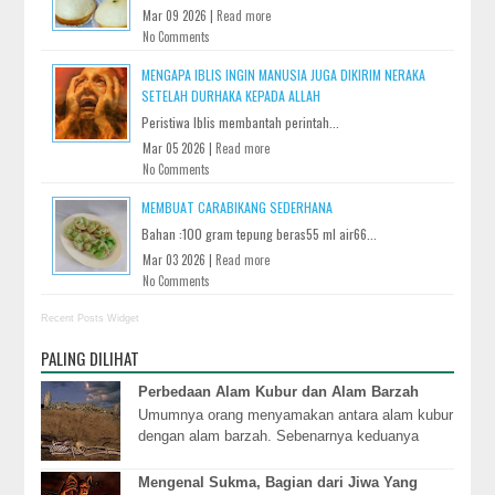
Mar 09 2026 |
Read more
No Comments
MENGAPA IBLIS INGIN MANUSIA JUGA DIKIRIM NERAKA
SETELAH DURHAKA KEPADA ALLAH
Peristiwa Iblis membantah perintah...
Mar 05 2026 |
Read more
No Comments
MEMBUAT CARABIKANG SEDERHANA
Bahan :100 gram tepung beras55 ml air66...
Mar 03 2026 |
Read more
No Comments
Recent Posts Widget
PALING DILIHAT
Perbedaan Alam Kubur dan Alam Barzah
Umumnya orang menyamakan antara alam kubur
dengan alam barzah. Sebenarnya keduanya
berbeda. Alam kubur adalah alam setelah
kematian tetapi s...
Mengenal Sukma, Bagian dari Jiwa Yang