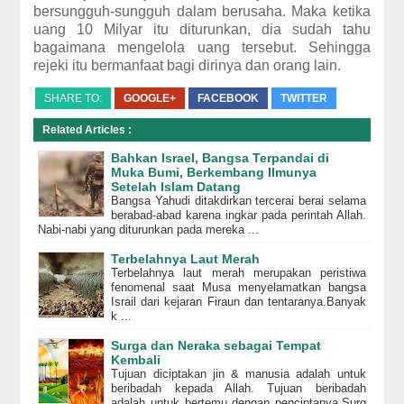
bersungguh-sungguh dalam berusaha. Maka ketika
uang 10 Milyar itu diturunkan, dia sudah tahu
bagaimana mengelola uang tersebut. Sehingga
rejeki itu bermanfaat bagi dirinya dan orang lain.
SHARE TO:
GOOGLE+
FACEBOOK
TWITTER
Related Articles :
Bahkan Israel, Bangsa Terpandai di
Muka Bumi, Berkembang Ilmunya
Setelah Islam Datang
Bangsa Yahudi ditakdirkan tercerai berai selama
berabad-abad karena ingkar pada perintah Allah.
Nabi-nabi yang diturunkan pada mereka ...
Terbelahnya Laut Merah
Terbelahnya laut merah merupakan peristiwa
fenomenal saat Musa menyelamatkan bangsa
Israil dari kejaran Firaun dan tentaranya.Banyak
k ...
Surga dan Neraka sebagai Tempat
Kembali
Tujuan diciptakan jin & manusia adalah untuk
beribadah kepada Allah. Tujuan beribadah
adalah untuk bertemu dengan penciptanya.Surg