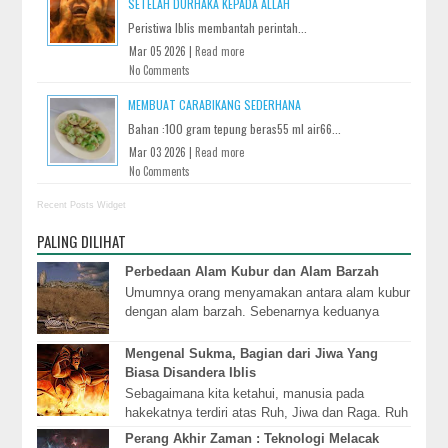
SETELAH DURHAKA KEPADA ALLAH
Peristiwa Iblis membantah perintah...
Mar 05 2026 |
Read more
No Comments
MEMBUAT CARABIKANG SEDERHANA
Bahan :100 gram tepung beras55 ml air66...
Mar 03 2026 |
Read more
No Comments
Recent Posts Widget
PALING DILIHAT
Perbedaan Alam Kubur dan Alam Barzah
Umumnya orang menyamakan antara alam kubur
dengan alam barzah. Sebenarnya keduanya
berbeda. Alam kubur adalah alam setelah
kematian tetapi s...
Mengenal Sukma, Bagian dari Jiwa Yang
Biasa Disandera Iblis
Sebagaimana kita ketahui, manusia pada
hakekatnya terdiri atas Ruh, Jiwa dan Raga. Ruh
adalah 'Dzat Hidup', penggerak utama supaya
Perang Akhir Zaman : Teknologi Melacak