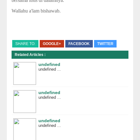
bersama Iblis di dalamnya.
Wallahu a'lam bishawab.
SHARE TO:
GOOGLE+
FACEBOOK
TWITTER
Related Articles :
undefined
undefined ...
undefined
undefined ...
undefined
undefined ...