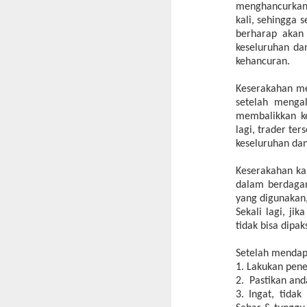
menghancurkan
kali, sehingga 
berharap akan 
keseluruhan da
kehancuran.
Keserakahan men
setelah menga
membalikkan ke
lagi, trader te
keseluruhan dan
Keserakahan ka
dalam berdagan
yang digunakan,
Sekali lagi, ji
tidak bisa dipak
Setelah mendapa
1. Lakukan pene
2. Pastikan and
3. Ingat, tida