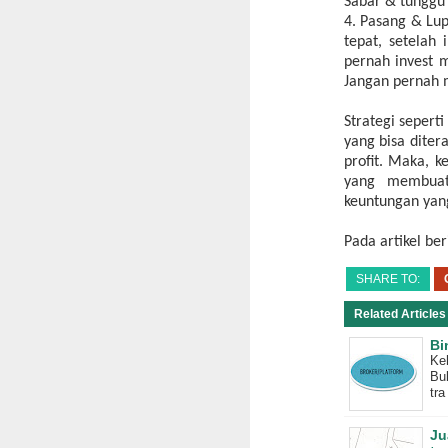
Sabar & tunggu 
4. Pasang & Lup
tepat, setelah 
pernah invest 
Jangan pernah m
Strategi sepert
yang bisa diter
profit. Maka, k
yang membuat
keuntungan yang
Pada artikel be
SHARE TO:
Related Articles 
Bi
Ke
Buk
tra 
Ju