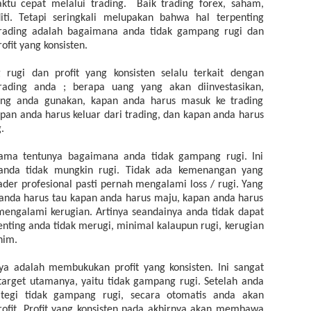
tu cepat melalui trading. Baik trading forex, saham,
i. Tetapi seringkali melupakan bahwa hal terpenting
rading adalah bagaimana anda tidak gampang rugi dan
fit yang konsisten.
rugi dan profit yang konsisten selalu terkait dengan
ading anda ; berapa uang yang akan diinvestasikan,
ang anda gunakan, kapan anda harus masuk ke trading
kapan anda harus keluar dari trading, dan kapan anda harus
.
ama tentunya bagaimana anda tidak gampang rugi. Ini
 anda tidak mungkin rugi. Tidak ada kemenangan yang
rader profesional pasti pernah mengalami loss / rugi. Yang
 anda harus tau kapan anda harus maju, kapan anda harus
engalami kerugian. Artinya seandainya anda tidak dapat
nting anda tidak merugi, minimal kalaupun rugi, kerugian
nim.
nya adalah membukukan profit yang konsisten. Ini sangat
target utamanya, yaitu tidak gampang rugi. Setelah anda
ategi tidak gampang rugi, secara otomatis anda akan
fit. Profit yang konsisten pada akhirnya akan membawa