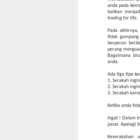
anda pada kemu
bahkan menjad
trading for life
.
Pada akhirnya
tidak gampang
berperan beriku
perang menguasa
Bagaimana bisa
anda.
Ada tiga tipe k
1. Serakah ing
2. Serakah ingi
3. Serakah kare
Ketika anda tida
Ingat ! Dalam 
pasar. Apalagi 
Keserakahan 