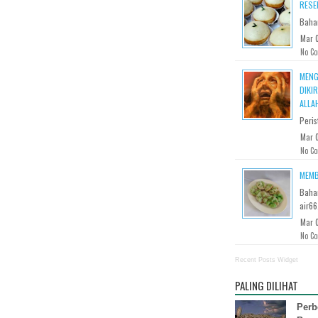
RESE
Bahan
Mar 
No C
MENG
DIKI
ALLA
Peris
Mar 0
No C
MEMB
Baha
air66.
Mar 0
No C
Recent Posts Widget
PALING DILIHAT
Perb