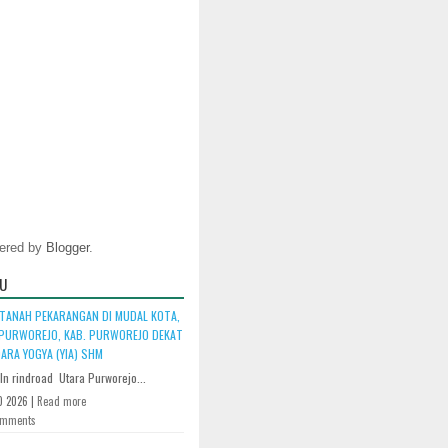
ered by
Blogger
.
U
 TANAH PEKARANGAN DI MUDAL KOTA,
 PURWOREJO, KAB. PURWOREJO DEKAT
ARA YOGYA (YIA) SHM
jln rindroad Utara Purworejo...
0 2026 |
Read more
omments