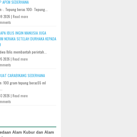
P APEM SEDERHANA
 :. Tepung beras 100- Tepung...
09 2026 |
Read more
omments
APA IBLIS INGIN MANUSIA JUGA
RIM NERAKA SETELAH DURHAKA KEPADA
H
tiwa Iblis membantah perintah...
5 2026 |
Read more
omments
UAT CARABIKANG SEDERHANA
n :100 gram tepung beras55 ml
..
3 2026 |
Read more
omments
edaan Alam Kubur dan Alam