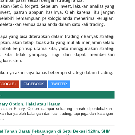
sampai pasar sesuai dengan strategi anda.
akan (Set & forget). Sebelum invest; lakukan analisa yang
invest; pasrah apapun hasilnya. Oleh karena, itu jangan
melebihi kemampuan psikologis anda menerima kerugian.
eletakkan semua dana anda dalam satu kali trading.
i apa yang bisa diterapkan dalam trading ? Banyak strategi
apkan, akan tetapi tidak ada yang mutlak menjamin selalu
embali ke prinsip utama kita, yaitu menggunakan strategi
 kita tidak gampang rugi dan dapat memberikan
 konsisten.
rikutnya akan saya bahas beberapa strategi dalam trading.
GOOGLE+
FACEBOOK
TWITTER
:
nary Option, Halal atau Haram
halalan Binary Option sampai sekarang masih diperdebatkan.
an hanya oleh kalangan dari luar trading, tapi juga dari kalangan
...
al Tanah Darat/ Pekarangan di Setu Bekasi 920m, SHM