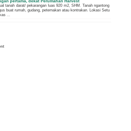
ngan pertama, dekat Perumahan Harvest
jual tanah darat/ pekarangan luas 920 m2, SHM. Tanah ngantong
us buat rumah, gudang, peternakan atau kontrakan. Lokasi Setu
as ...
nt