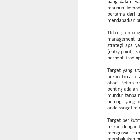
uang dalam wak
maupun komodit
pertama dari t
mendapatkan pro
Tidak gampang 
management tr
strategi apa y
(entry point), 
berhenti trading
Target yang ut
bukan berarti
abadi. Setiap t
penting adalah
mundur tanpa m
untung, yang pe
anda sangat mi
Target berikut
terkait dengan 
menguasai str
membukukan pro