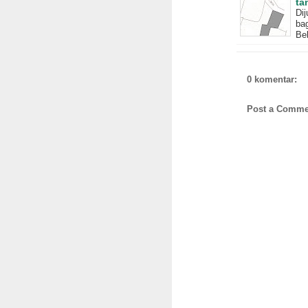
ta
Di
bag
Bek
0 komentar:
Post a Comme